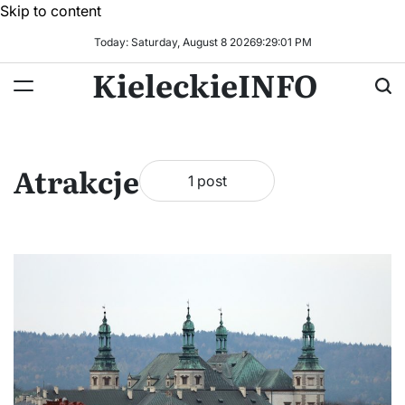
Skip to content
Today: Saturday, August 8 2026
9
:
29
:
02
PM
KieleckieINFO
Atrakcje
1 post