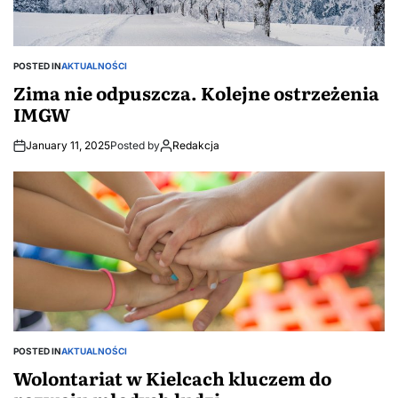
„na
POSTED IN
AKTUALNOŚCI
funkcjonariusza”
Zima nie odpuszcza. Kolejne ostrzeżenia
IMGW
January 11, 2025
Posted by
Redakcja
POSTED IN
AKTUALNOŚCI
Wolontariat w Kielcach kluczem do