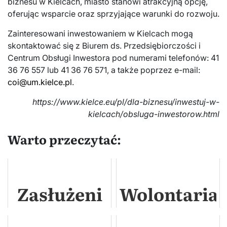
biznesu w Kielcach, miasto stanowi atrakcyjną opcję,
oferując wsparcie oraz sprzyjające warunki do rozwoju.
Zainteresowani inwestowaniem w Kielcach mogą
skontaktować się z Biurem ds. Przedsiębiorczości i
Centrum Obsługi Inwestora pod numerami telefonów: 41
36 76 557 lub 41 36 76 571, a także poprzez e-mail:
coi@um.kielce.pl
.
https://www.kielce.eu/pl/dla-biznesu/inwestuj-w-
kielcach/obsluga-inwestorow.html
Warto przeczytać:
Zasłużeni
Wolontariat
Krwiodawcy
w Kielcach